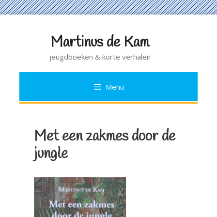
Martinus de Kam
Ga
naar
jeugdboeken & korte verhalen
de
inhoud
Menu
Met een zakmes door de
jungle