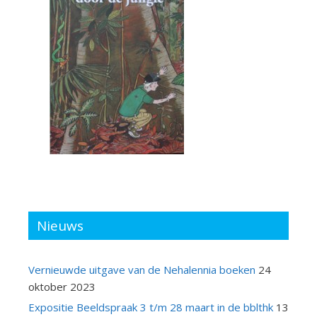
Nieuws
Vernieuwde uitgave van de Nehalennia boeken
24
oktober 2023
Expositie Beeldspraak 3 t/m 28 maart in de bblthk
13