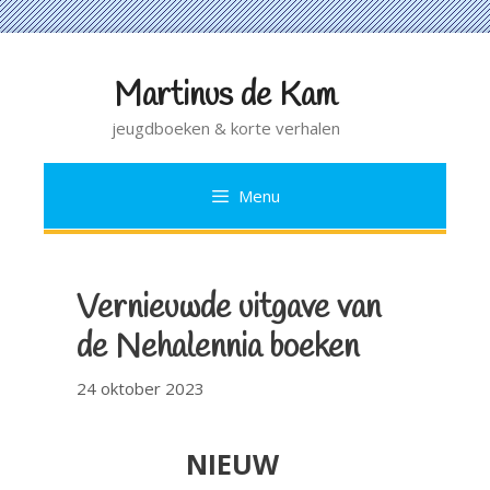
Martinus de Kam
Ga
naar
jeugdboeken & korte verhalen
de
inhoud
Menu
Vernieuwde uitgave van
de Nehalennia boeken
24 oktober 2023
NIEUW