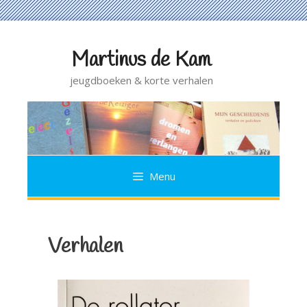
Martinus de Kam
Ga
naar
jeugdboeken & korte verhalen
de
inhoud
Menu
Verhalen