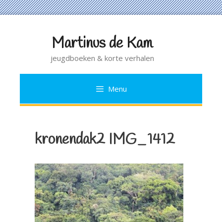
Martinus de Kam
Ga
naar
jeugdboeken & korte verhalen
de
inhoud
Menu
kronendak2 IMG_1412