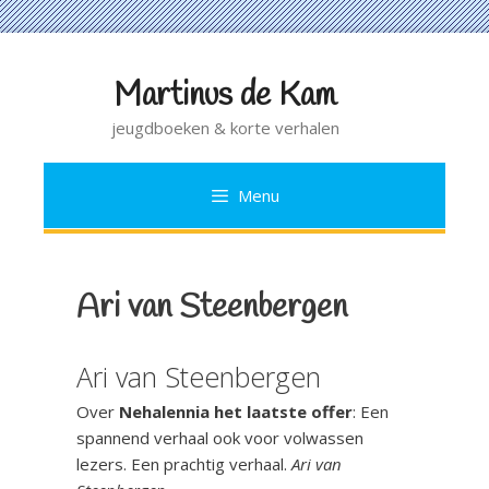
Martinus de Kam
Ga
naar
jeugdboeken & korte verhalen
de
inhoud
Menu
Ari van Steenbergen
Ari van Steenbergen
Over
Nehalennia het laatste offer
: Een
spannend verhaal ook voor volwassen
lezers. Een prachtig verhaal.
Ari van