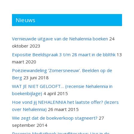
Nieuws
Vernieuwde uitgave van de Nehalennia boeken
24
oktober 2023
Expositie Beeldspraak 3 t/m 28 maart in de bblthk
13
maart 2020
Poëziewandeling ‘Zomersneeuw’. Beelden op de
Berg
23 juni 2018
WAT JE NIET GELOOFT… (recensie Nehalennia in
boekenbijlage)
4 april 2015
Hoe vond jij NEHALENNIA het laatste offer? (lezers
over Nehalennia)
26 maart 2015
Wie zegt dat de boekverkoop stagneert?
27
september 2014
Recensie Mediatheek Jeugdliteratuur: Uso in de