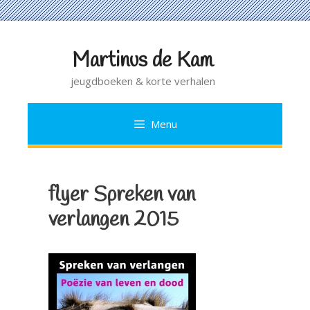
Martinus de Kam
Ga
naar
jeugdboeken & korte verhalen
de
inhoud
Menu
flyer Spreken van
verlangen 2015