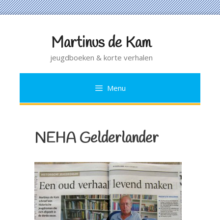
Martinus de Kam
Ga
naar
jeugdboeken & korte verhalen
de
inhoud
Menu
NEHA Gelderlander