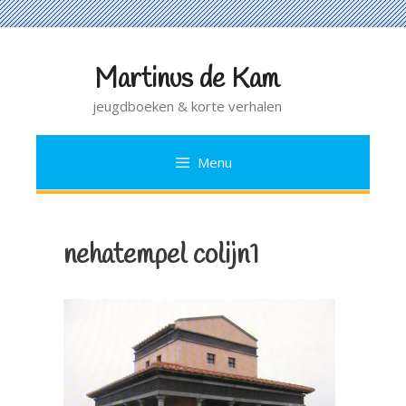
Martinus de Kam
Ga
naar
jeugdboeken & korte verhalen
de
inhoud
Menu
nehatempel colijn1