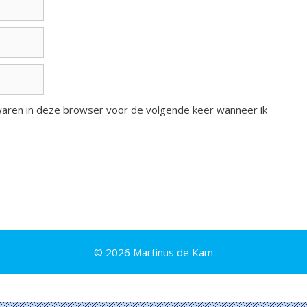
ewaren in deze browser voor de volgende keer wanneer ik
© 2026 Martinus de Kam