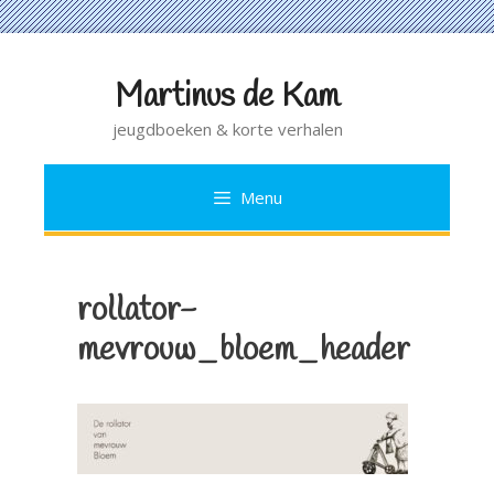
Martinus de Kam
Ga
naar
jeugdboeken & korte verhalen
de
inhoud
Menu
rollator-
mevrouw_bloem_header